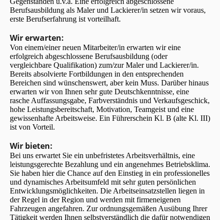
Gegenständen u.v.a. Eine erfolgreich abgeschlossene
Berufsausbildung als Maler und Lackierer/in setzen wir voraus,
erste Berufserfahrung ist vorteilhaft.
Wir erwarten:
Von einem/einer neuen Mitarbeiter/in erwarten wir eine
erfolgreich abgeschlossene Berufsausbildung (oder
vergleichbare Qualifikation) zum/zur Maler und Lackierer/in.
Bereits absolvierte Fortbildungen in den entsprechenden
Bereichen sind wünschenswert, aber kein Muss. Darüber hinaus
erwarten wir von Ihnen sehr gute Deutschkenntnisse, eine
rasche Auffassungsgabe, Farbverständnis und Verkaufsgeschick,
hohe Leistungsbereitschaft, Motivation, Teamgeist und eine
gewissenhafte Arbeitsweise. Ein Führerschein Kl. B (alte Kl. III)
ist von Vorteil.
Wir bieten:
Bei uns erwartet Sie ein unbefristetes Arbeitsverhältnis, eine
leistungsgerechte Bezahlung und ein angenehmes Betriebsklima.
Sie haben hier die Chance auf den Einstieg in ein professionelles
und dynamisches Arbeitsumfeld mit sehr guten persönlichen
Entwicklungsmöglichkeiten. Die Arbeitseinsatzstellen liegen in
der Regel in der Region und werden mit firmeneigenen
Fahrzeugen angefahren. Zur ordnungsgemäßen Ausübung Ihrer
Tätigkeit werden Ihnen selbstverständlich die dafür notwendigen